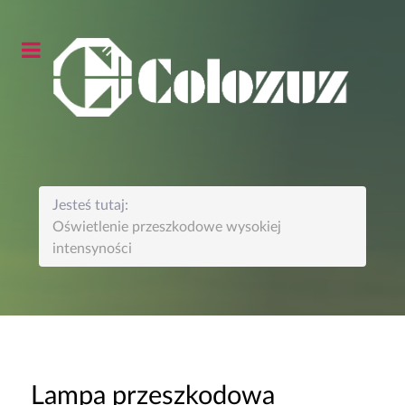
Jesteś tutaj:
Oświetlenie przeszkodowe wysokiej
intensyności
Lampa przeszkodowa