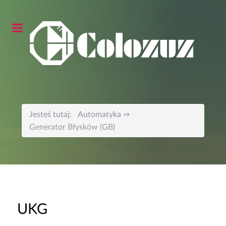
Jesteś tutaj:
Automatyka
Generator Błysków (GB)
UKG