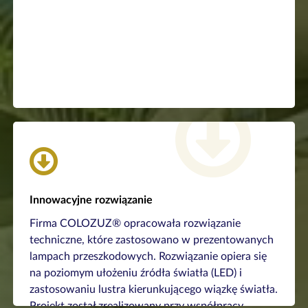
Rozdzielnia / Sterownik
Odwróć
OHIM, europejskim odpowiedniku.
Patentowym Rzeczpospolitej Polskiej oraz w
Innowacyjne rozwiązanie
Rozwiązanie zostało zarejestrowane w Urzędzie
Firma COLOZUZ® opracowała rozwiązanie
..cd
techniczne, które zastosowano w prezentowanych
lampach przeszkodowych. Rozwiązanie opiera się
na poziomym ułożeniu źródła światła (LED) i
zastosowaniu lustra kierunkującego wiązkę światła.
Projekt został zrealizowany przy współpracy