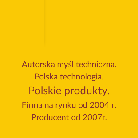
Lampa N50
ywność
niska intensywność
Autorska myśl techniczna.
Polska technologia.
Polskie produkty.
Firma na rynku od 2004 r.
Producent od 2007r.