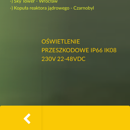
-) Sky Tower - Wrocław
-) Kopuła reaktora jądrowego - Czarnobyl
OŚWIETLENIE
PRZESZKODOWE IP66 IK08
230V 22-48VDC
ś