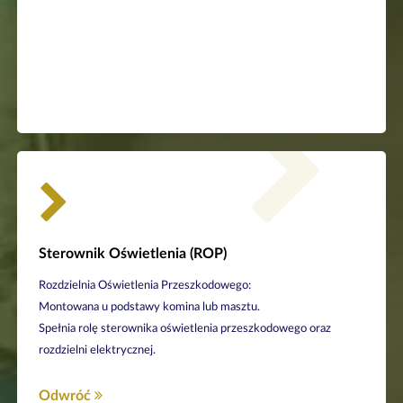
Sposoby łączenia lamp
Odwróć
astronomiczny... ect
Sterownik Oświetlenia (ROP)
przepięciowe;
generator błysków; zegar
-) zabezpieczenie
Rozdzielnia Oświetlenia Przeszkodowego:
monitoring prądowy,
Montowana u podstawy komina lub masztu.
-) inne dodatkowe opcje:
Spełnia rolę sterownika oświetlenia przeszkodowego oraz
-) wyłącznik zmierzchowy;
-) przerzutnik faz
rozdzielni elektrycznej.
bezpiecznikiem topikowym
nadprądowe wyjść;
Odwróć
-) zabezpieczenie wejścia
-) zabezpieczenie