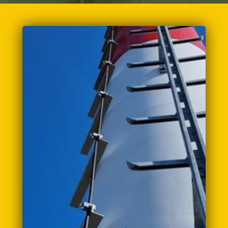
Politechniki Wrocławskiej i jej absolwentów w
2006r.
Zastosowanie tej technologii pozwoliło na
zmniejszenie gabarytu lampy o 500%.
Odwróć