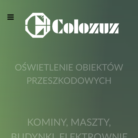
OŚWIETLENIE OBIEKTÓW
PRZESZKODOWYCH
KOMINY, MASZTY,
BUDYNKI, ELEKTROWNIE