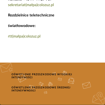
sekretariat(małpa)colozuz.pl
Rozdzielnice teletechniczne
światłowodowe:
rtt(małpa)colozuz.pl
OŚWIETLENIE PRZESZKODOWE WYSOKIEJ
INTENSYNOŚCI
OŚWIETLENIE PRZESZKODOWE ŚREDNIEJ
INTENSYWNOŚCI