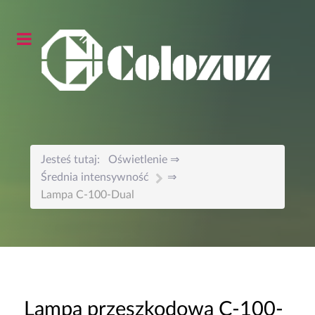
Jesteś tutaj:
Oświetlenie
Średnia intensywność
Lampa C-100-Dual
Lampa przeszkodowa C-100-